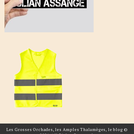
Les Grosses Orchades, les Amples Thalamèges, le blog ©