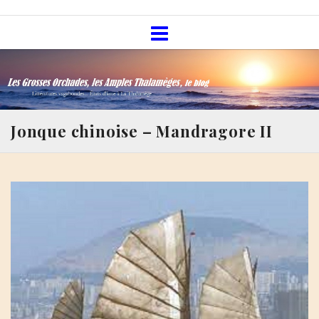
Skip
Les Grosses Orchades, les Amples
to
Thalamèges, le blog
content
Jonque chinoise – Mandragore II