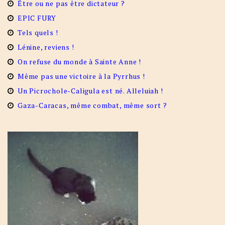
Être ou ne pas être dictateur ?
EPIC FURY
Tels quels !
Lénine, reviens !
On refuse du monde à Sainte Anne !
Même pas une victoire à la Pyrrhus !
Un Picrochole-Caligula est né. Alleluiah !
Gaza-Caracas, même combat, même sort ?