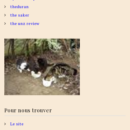
theduran
the saker
the unz review
Pour nous trouver
Le site