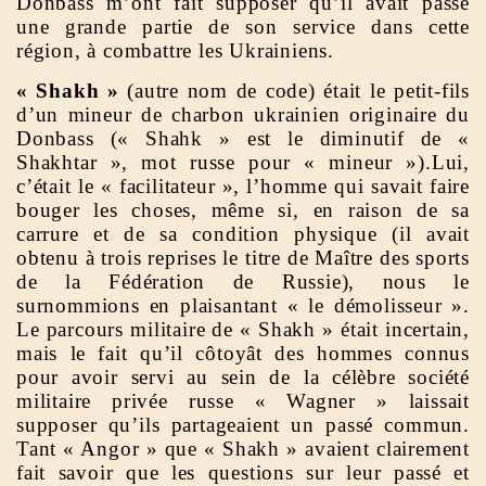
Donbass m’ont fait supposer qu’il avait passé
une grande partie de son service dans cette
région, à combattre les Ukrainiens.
« Shakh »
(autre nom de code) était le petit-fils
d’un mineur de charbon ukrainien originaire du
Donbass (« Shahk » est le diminutif de «
Shakhtar », mot russe pour « mineur »).Lui,
c’était le « facilitateur », l’homme qui savait faire
bouger les choses, même si, en raison de sa
carrure et de sa condition physique (il avait
obtenu à trois reprises le titre de Maître des sports
de la Fédération de Russie), nous le
surnommions en plaisantant « le démolisseur ».
Le parcours militaire de « Shakh » était incertain,
mais le fait qu’il côtoyât des hommes connus
pour avoir servi au sein de la célèbre société
militaire privée russe « Wagner » laissait
supposer qu’ils partageaient un passé commun.
Tant « Angor » que « Shakh » avaient clairement
fait savoir que les questions sur leur passé et