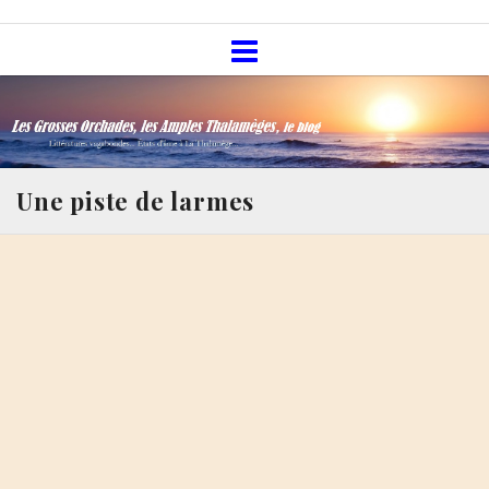
Skip
Les Grosses Orchades, les Amples
to
Thalamèges, le blog
content
Une piste de larmes