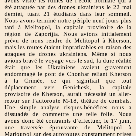
avons visité les ruines de l’école normale qui a
été attaquée par des drones ukrainiens le 22 mai
derniei, tuant 21 étudiants dans leur sommeil.
Nous avons terminé notre périple neuf jours plus
tard à Melitopol, la capitale provisoire de la
région de Zaporijia. Nous avions initialement
prévu de nous rendre de Melitopol à Kherson,
mais les routes étaient impraticables en raison des
attaques de drones ukrainiens. Même si nous
avions bravé le voyage vers le sud, la dure réalité
était que les Ukrainiens avaient gravement
endommagé le pont de Chonhar reliant Kherson
à la Crimée, ce qui signifiait que tout
déplacement vers Genichesk, la capitale
provisoire de Kherson, aurait nécessité un aller-
retour sur l’autoroute M-18, théâtre de combats.
Une simple analyse risques-bénéfices nous a
dissuadés de commettre une telle folie. Nous
avons donc été contraints d’effectuer, le 17 juin,
une traversée éprouvante de Melitopol à
Marioupol sur des autoroutes constamment prises