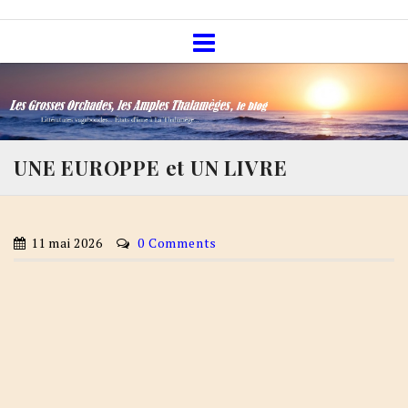
Skip
Les Grosses Orchades, les Amples
to
Thalamèges, le blog
content
UNE EUROPPE et UN LIVRE
11 mai 2026
0 Comments