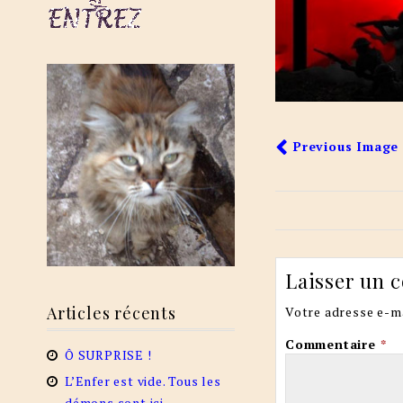
Previous Image
Laisser un 
Articles récents
Votre adresse e-ma
Commentaire
*
Ô SURPRISE !
L’Enfer est vide. Tous les
démons sont ici.