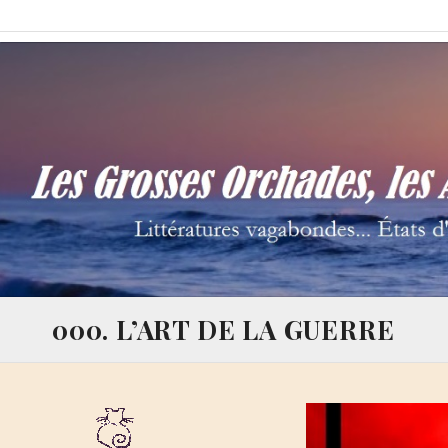
Skip
Les Grosses Orchades,
Littératures vagabondes… États d'âme à la Thalamège…
to
content
000. L’ART DE LA GUERRE