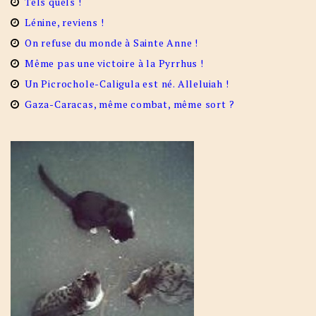
Tels quels !
Lénine, reviens !
On refuse du monde à Sainte Anne !
Même pas une victoire à la Pyrrhus !
Un Picrochole-Caligula est né. Alleluiah !
Gaza-Caracas, même combat, même sort ?