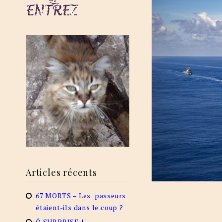
Articles récents
67 MORTS – Les passeurs
étaient-ils dans le coup ?
Ô SURPRISE !