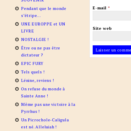
E-mail
*
Pendant que le monde
s’étripe…
UNE EUROPPE et UN
Site web
LIVRE
NOSTALGIE !
Être ou ne pas être
dictateur ?
EPIC FURY
Tels quels !
Lénine, reviens !
On refuse du monde à
Sainte Anne !
Même pas une victoire à la
Pyrrhus !
Un Picrochole-Caligula
est né. Alleluiah !