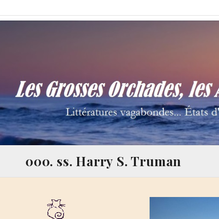
Skip
Les Grosses Orchades,
Littératures vagabondes… États d'âme à la Thalamège…
to
content
000. ss. Harry S. Truman