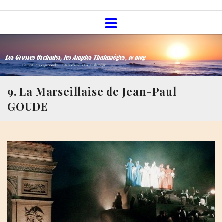
Skip
Les Grosses Orchades, les Amples
to
Thalamèges, le blog
content
9. La Marseillaise de Jean-Paul
GOUDE