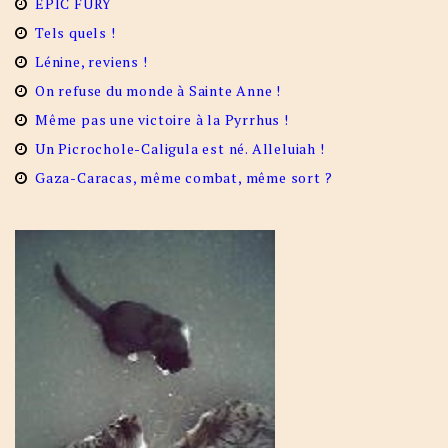
EPIC FURY
Tels quels !
Lénine, reviens !
On refuse du monde à Sainte Anne !
Même pas une victoire à la Pyrrhus !
Un Picrochole-Caligula est né. Alleluiah !
Gaza-Caracas, même combat, même sort ?