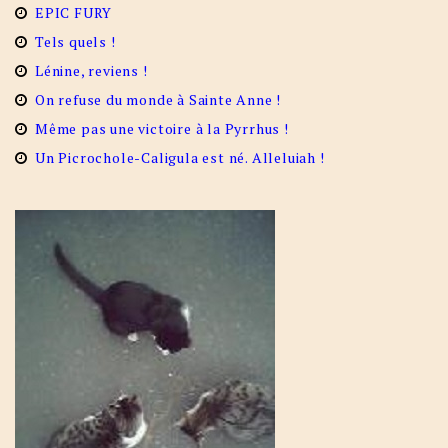
EPIC FURY
Tels quels !
Lénine, reviens !
On refuse du monde à Sainte Anne !
Même pas une victoire à la Pyrrhus !
Un Picrochole-Caligula est né. Alleluiah !