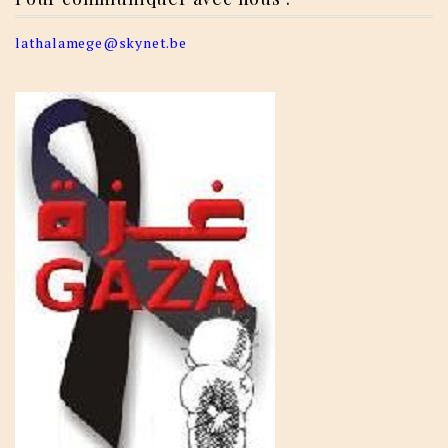
lathalamege@skynet.be