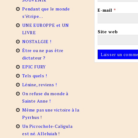
Pendant que le monde
E-mail
*
s’étripe…
UNE EUROPPE et UN
Site web
LIVRE
NOSTALGIE !
Être ou ne pas être
dictateur ?
EPIC FURY
Tels quels !
Lénine, reviens !
On refuse du monde à
Sainte Anne !
Même pas une victoire à la
Pyrrhus !
Un Picrochole-Caligula
est né. Alleluiah !