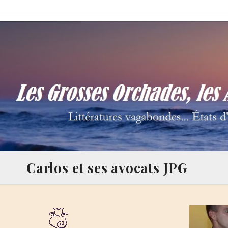
Skip
Les Grosses Orchades,
Littératures vagabondes… États d'âme à la Thalamège…
to
content
Carlos et ses avocats JPG