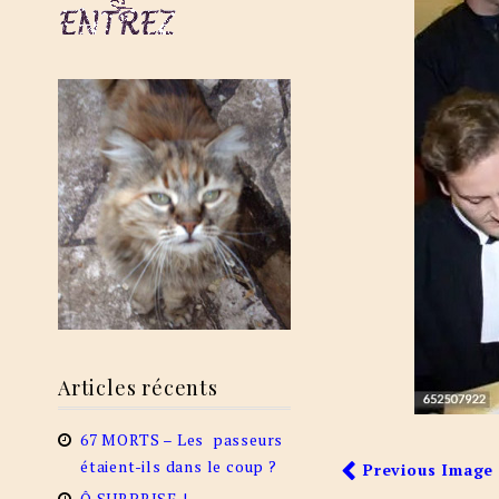
Articles récents
67 MORTS – Les passeurs
étaient-ils dans le coup ?
Previous Image
Ô SURPRISE !