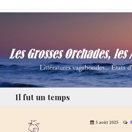
Skip
Les Grosses Orchades,
Littératures vagabondes… États d'âme à la Thalamège…
to
content
Il fut un temps
5 août 2025