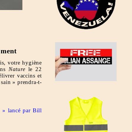
tement
is, votre hygiène
ans
Nature
le 22
livrer vaccins et
sain » prendra-t-
 » lancé par Bill