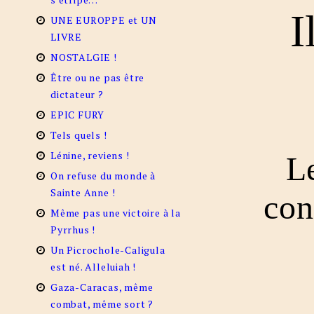
I
UNE EUROPPE et UN
LIVRE
NOSTALGIE !
Être ou ne pas être
dictateur ?
EPIC FURY
Tels quels !
Lénine, reviens !
L
On refuse du monde à
Sainte Anne !
con
Même pas une victoire à la
Pyrrhus !
Un Picrochole-Caligula
est né. Alleluiah !
Gaza-Caracas, même
combat, même sort ?