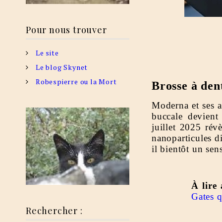
Pour nous trouver
Le site
Le blog Skynet
Robespierre ou la Mort
Brosse à dent
Moderna et ses a
buccale devient
juillet 2025 rév
nanoparticules d
il bientôt un se
À lire 
Gates q
Rechercher :