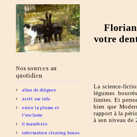
Florian
votre den
Nos sources au
quotidien
La science-fictio
aline de diéguez
légumes bourré
arrêt sur info
limites. Et pers
bien que Modern
entre la plume et
rapport à la péri
l’enclume
à son niveau de 
il manifesto
information clearing house