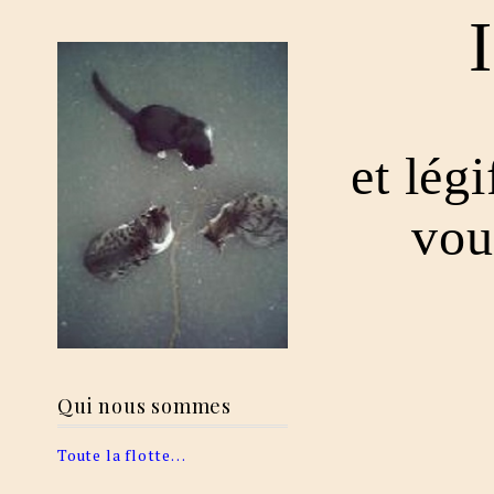
et lég
vou
Qui nous sommes
Toute la flotte…