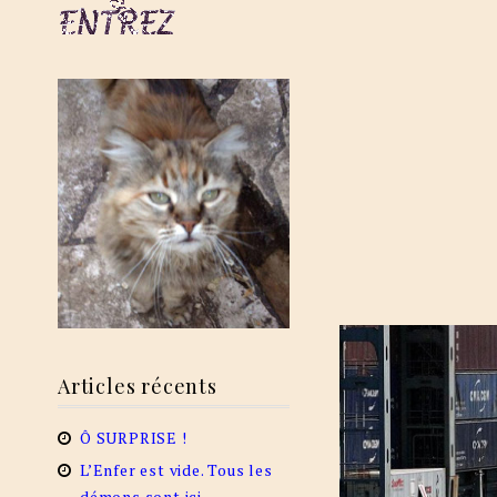
Articles récents
Ô SURPRISE !
L’Enfer est vide. Tous les
démons sont ici.