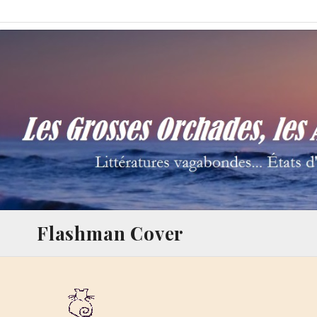
Skip
Les Grosses Orchades,
Littératures vagabondes… États d'âme à la Thalamège…
to
content
Flashman Cover