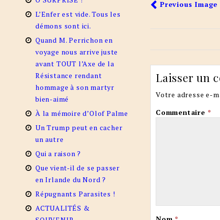
Previous Image
L’Enfer est vide. Tous les
démons sont ici.
Quand M. Perrichon en
voyage nous arrive juste
avant TOUT l’Axe de la
Laisser un 
Résistance rendant
hommage à son martyr
Votre adresse e-ma
bien-aimé
Commentaire
*
À la mémoire d’Olof Palme
Un Trump peut en cacher
un autre
Qui a raison ?
Que vient-il de se passer
en Irlande du Nord ?
Répugnants Parasites !
ACTUALITÉS &
Nom
*
SOUVENIR