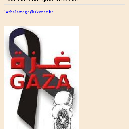
lathalamege@skynet.be