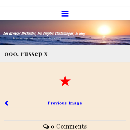
Skip
Les Grosses Orchades, les Amples
to
Thalamèges, le blog
content
000. russep x
Previous Image
0 Comments