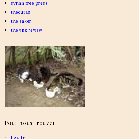
syrian free press
theduran
the saker
the unz review
Pour nous trouver
Le site