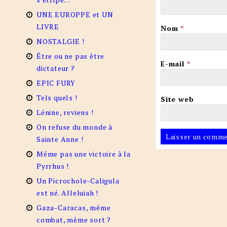
UNE EUROPPE et UN
LIVRE
Nom
*
NOSTALGIE !
Être ou ne pas être
E-mail
*
dictateur ?
EPIC FURY
Tels quels !
Site web
Lénine, reviens !
On refuse du monde à
Sainte Anne !
Même pas une victoire à la
Pyrrhus !
Un Picrochole-Caligula
est né. Alleluiah !
Gaza-Caracas, même
combat, même sort ?