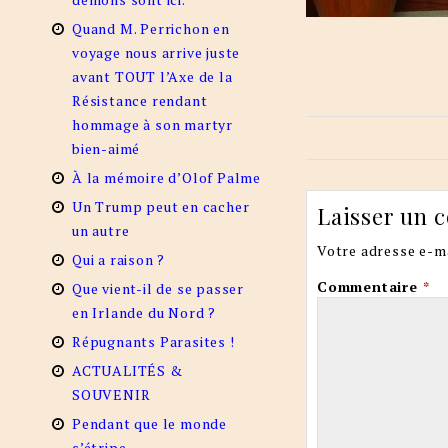
Quand M. Perrichon en
voyage nous arrive juste
avant TOUT l’Axe de la
Résistance rendant
hommage à son martyr
bien-aimé
À la mémoire d’Olof Palme
Un Trump peut en cacher
Laisser un 
un autre
Votre adresse e-ma
Qui a raison ?
Commentaire
*
Que vient-il de se passer
en Irlande du Nord ?
Répugnants Parasites !
ACTUALITÉS &
SOUVENIR
Pendant que le monde
s’étripe…