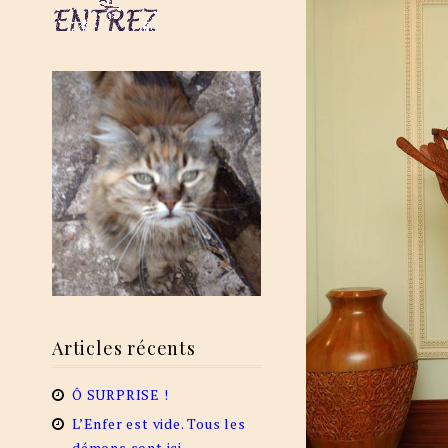
Articles récents
Ô SURPRISE !
L’Enfer est vide. Tous les
démons sont ici.