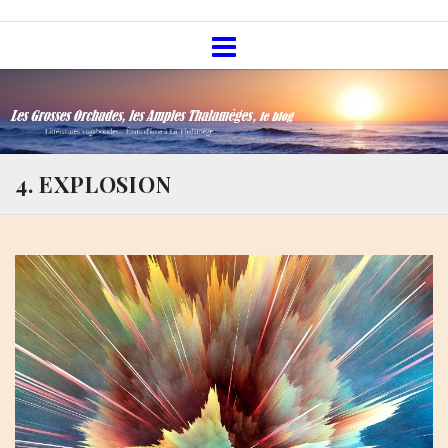
Skip
Les Grosses Orchades, les Amples
to
Thalamèges, le blog
content
4. EXPLOSION