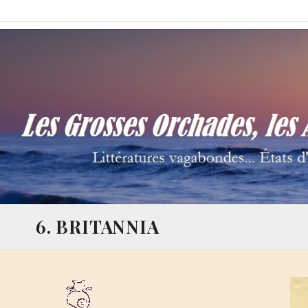
Skip
Les Grosses Orchades,
Littératures vagabondes… États d'âme à la Thalamège…
to
content
6. BRITANNIA