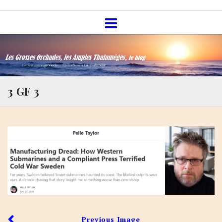
Skip
Les Grosses Orchades, les Amples
to
Thalamèges, le blog
content
3 GF 3
Previous Image