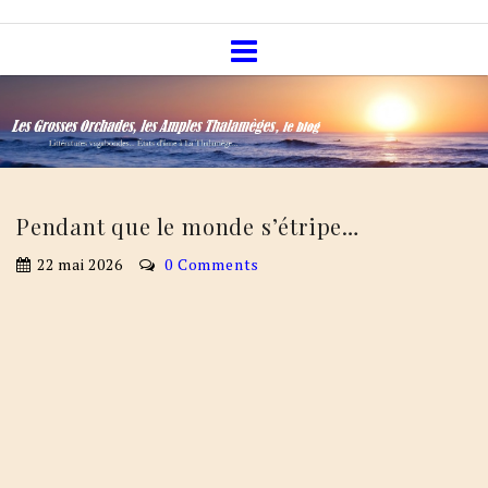
Skip
Les Grosses Orchades, les Amples
to
Thalamèges, le blog
content
Pendant que le monde s’étripe…
22 mai 2026
0 Comments