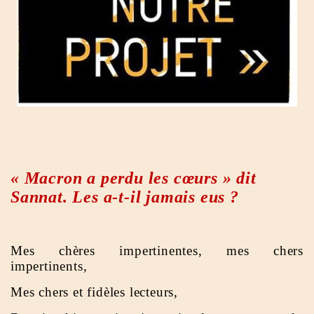
« Macron a perdu les cœurs » dit
Sannat. Les a-t-il jamais eus ?
Mes chères impertinentes, mes chers
impertinents,
Mes chers et fidèles lecteurs,