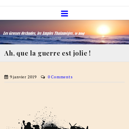
Skip
Les Grosses Orchades, les Amples
to
Thalamèges, le blog
content
Ah, que la guerre est jolie !
9 janvier 2019
0 Comments