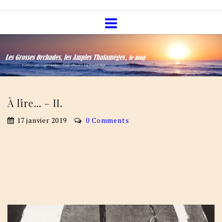
Skip
Les Grosses Orchades, les Amples
to
Thalamèges, le blog
content
À lire… – II.
17 janvier 2019
0 Comments