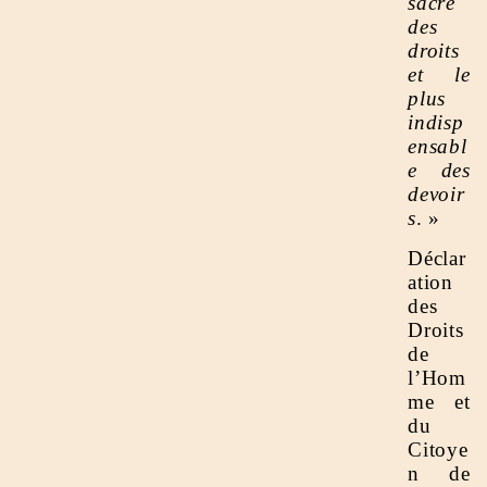
sacré
des
droits
et le
plus
indisp
ensabl
e des
devoir
s
. »
Déclar
ation
des
Droits
de
l’Hom
me et
du
Citoye
n de