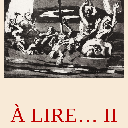
À LIRE… II