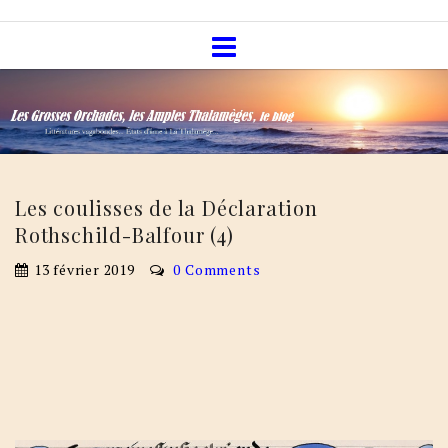
Skip
Les Grosses Orchades, les Amples
to
Thalamèges, le blog
content
Les coulisses de la Déclaration
Rothschild-Balfour (4)
13 février 2019
0 Comments