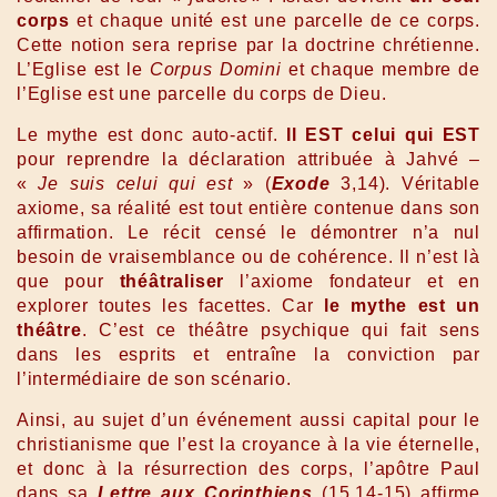
corps
et chaque unité est une parcelle de ce corps.
Cette notion sera reprise par la doctrine chrétienne.
L’Eglise est le
Corpus Domini
et chaque membre de
l’Eglise est une parcelle du corps de Dieu.
Le mythe est donc auto-actif.
Il EST celui qui EST
pour reprendre la déclaration attribuée à Jahvé –
«
Je suis celui qui est
» (
Exode
3,14). Véritable
axiome, sa réalité est tout entière contenue dans son
affirmation. Le récit censé le démontrer n’a nul
besoin de vraisemblance ou de cohérence. Il n’est là
que pour
théâtraliser
l’axiome fondateur et en
explorer toutes les facettes. Car
le mythe est un
théâtre
. C’est ce théâtre psychique qui fait sens
dans les esprits et entraîne la conviction par
l’intermédiaire de son scénario.
Ainsi, au sujet d’un événement aussi capital pour le
christianisme que l’est la croyance à la vie éternelle,
et donc à la résurrection des corps, l’apôtre Paul
dans sa
Lettre aux Corinthiens
(15,14-15) affirme