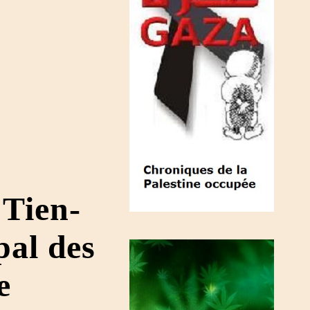
 Tien-
pal des
e