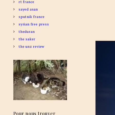
rt france
sayed asan
sputnik france
syrian free press
theduran
the saker
the unz review
Pour nous trouver