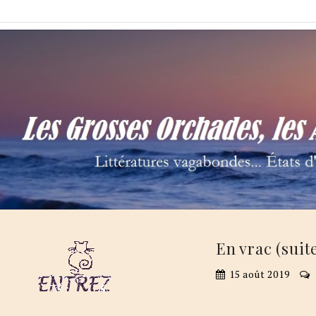
Skip
Les Grosses Orchades,
Littératures vagabondes… États d'âme à la Thalamège…
to
content
En vrac (suit
15 août 2019