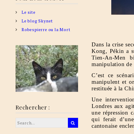
Le site
Le blog Skynet
Robespierre ou la Mort
Dans la crise se
Kong, Pékin a su
Tien-An-Men b
manipulation de
C’est ce scénar
manipulent et or
restituée à la Ch
Une interventio
Londres aux agit
Rechercher :
une répression c
qui ferait d’un
cantonaise encle