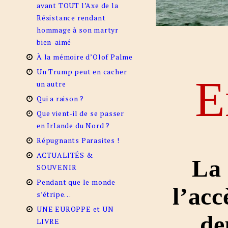
avant TOUT l’Axe de la
Résistance rendant
hommage à son martyr
bien-aimé
À la mémoire d’Olof Palme
Un Trump peut en cacher
E
un autre
Qui a raison ?
Que vient-il de se passer
en Irlande du Nord ?
Répugnants Parasites !
ACTUALITÉS &
La 
SOUVENIR
Pendant que le monde
l’ac
s’étripe…
UNE EUROPPE et UN
de
LIVRE