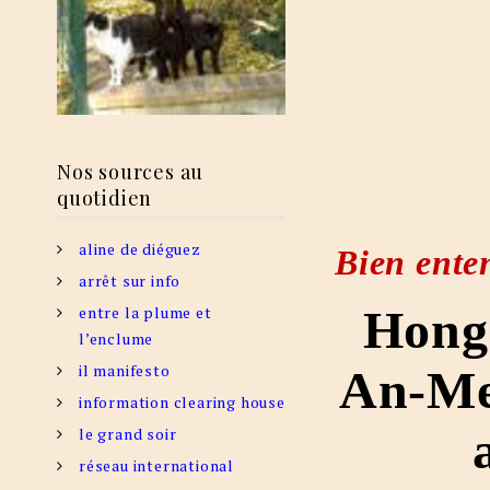
Nos sources au
quotidien
aline de diéguez
Bien ent
arrêt sur info
Hong 
entre la plume et
l’enclume
il manifesto
An-Men
information clearing house
le grand soir
réseau international