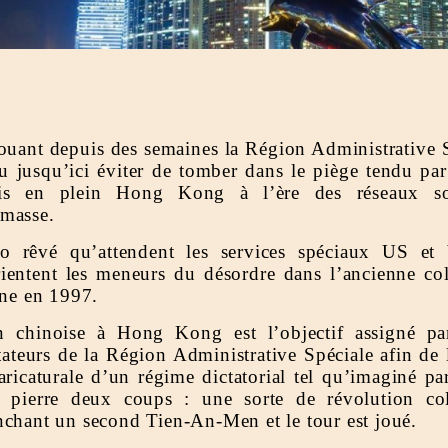
couant depuis des semaines la Région Administrative
 jusqu’ici éviter de tomber dans le piège tendu pa
is en plein Hong Kong à l’ère des réseaux so
 masse.
io rêvé qu’attendent les services spéciaux US et 
ientent les meneurs du désordre dans l’ancienne co
ine en 1997.
n chinoise à Hong Kong est l’objectif assigné p
ateurs de la Région Administrative Spéciale afin de 
aricaturale d’un régime dictatorial tel qu’imaginé 
e pierre deux coups : une sorte de révolution co
nchant un second Tien-An-Men et le tour est joué.