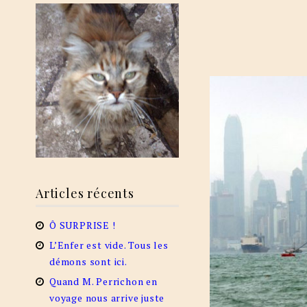
Articles récents
Ô SURPRISE !
L’Enfer est vide. Tous les
démons sont ici.
Quand M. Perrichon en
voyage nous arrive juste