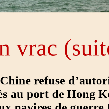
n vrac (s
uit
Chine refuse d’autor
cès au port de Hong K
ux navires de guerre